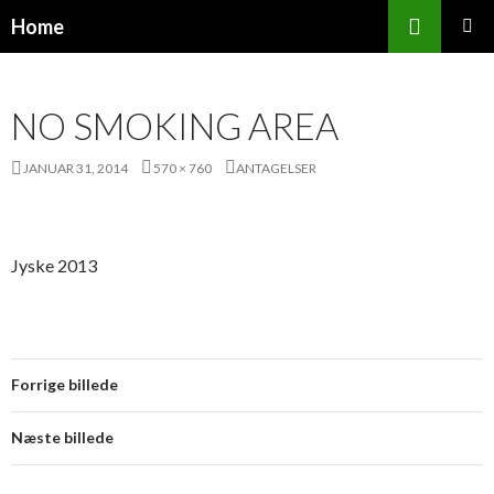
Søg
Home
HOP
PRIMÆ
TIL
MENU
INDHOLD
NO SMOKING AREA
JANUAR 31, 2014
570 × 760
ANTAGELSER
Jyske 2013
Forrige billede
Næste billede