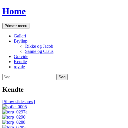
Home
Søg
Hop
Primær menu
til
indhold
Galleri
Bryllup
Rikke og Jacob
Sanne og Claus
Gravide
Kendte
royale
Søg
efter:
Kendte
[Show slideshow]