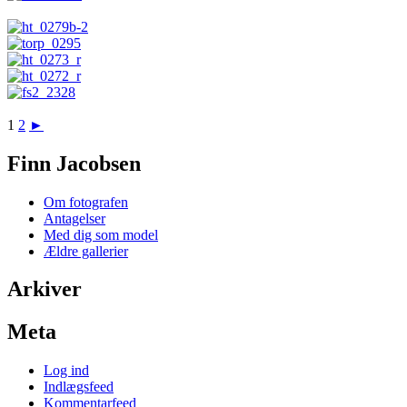
1
2
►
Finn Jacobsen
Om fotografen
Antagelser
Med dig som model
Ældre gallerier
Arkiver
Meta
Log ind
Indlægsfeed
Kommentarfeed