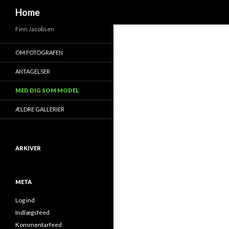
Søg
Home
Finn Jacobsen
OM FOTOGRAFEN
ANTAGELSER
MED DIG SOM MODEL
ÆLDRE GALLERIER
ARKIVER
META
Log ind
Indlægsfeed
Kommentarfeed