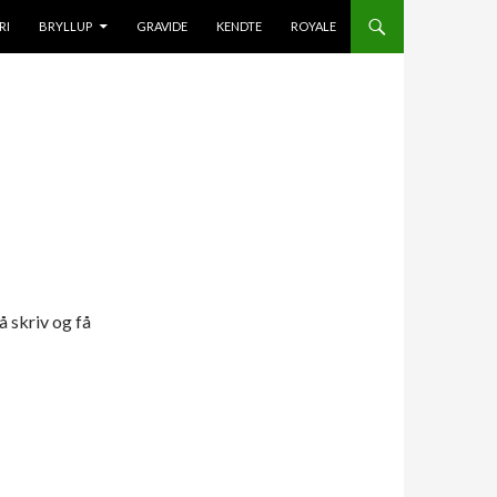
IL INDHOLD
RI
BRYLLUP
GRAVIDE
KENDTE
ROYALE
så skriv og få