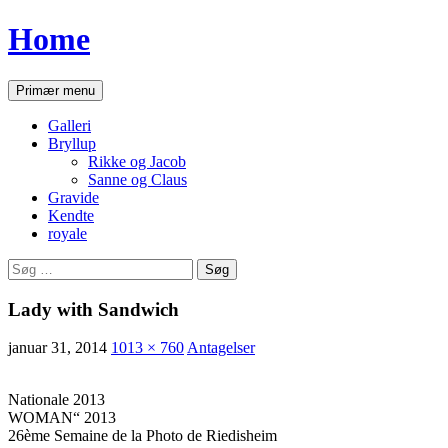
Home
Søg
Hop
Primær menu
til
indhold
Galleri
Bryllup
Rikke og Jacob
Sanne og Claus
Gravide
Kendte
royale
Søg
efter:
Lady with Sandwich
januar 31, 2014
1013 × 760
Antagelser
Nationale 2013
WOMAN“ 2013
26ème Semaine de la Photo de Riedisheim